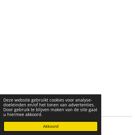
Deze website gebruikt cookies voor analyse-
doeleinden en/of het tonen van advertenties.
Door gebruik te blijven maken van de site gaat
u hiermee akkoord.
© 2025- 2026 Djöz mode
Akkoord