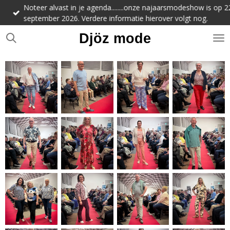
Noteer alvast in je agenda........onze najaarsmodeshow is op 22
Ga
september 2026. Verdere informatie hierover volgt nog.
direct
naar
Djöz mode
de
hoofdinhoud