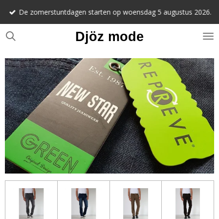
Ga
De zomerstuntdagen starten op woensdag 5 augustus 2026.
direct
naar
Djöz mode
de
hoofdinhoud