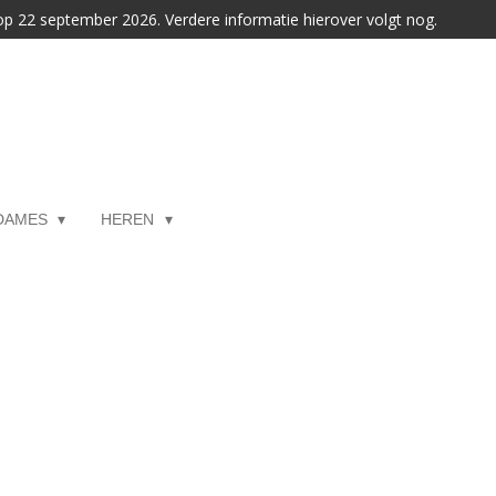
 op 22 september 2026. Verdere informatie hierover volgt nog.
DAMES
HEREN