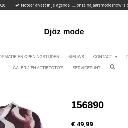
026.
Noteer alvast in je agenda........onze najaarsmodeshow is
Djöz mode
ORMATIE EN OPENINGSTIJDEN
NIEUWS
CONTACT
GALERIJ EN ACTIEFOTO'S
SERVICEPUNT
156890
€ 49,99