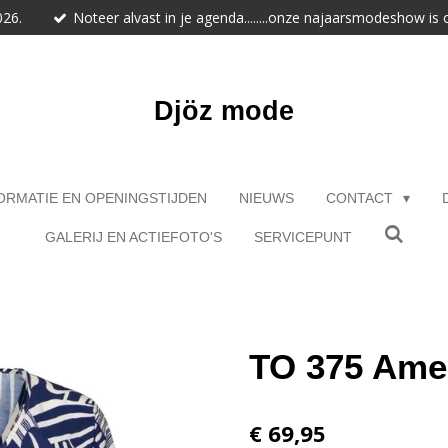
026.
Noteer alvast in je agenda........onze najaarsmodeshow is
Djöz mode
ORMATIE EN OPENINGSTIJDEN
NIEUWS
CONTACT
GALERIJ EN ACTIEFOTO'S
SERVICEPUNT
TO 375 Ame
€ 69,95