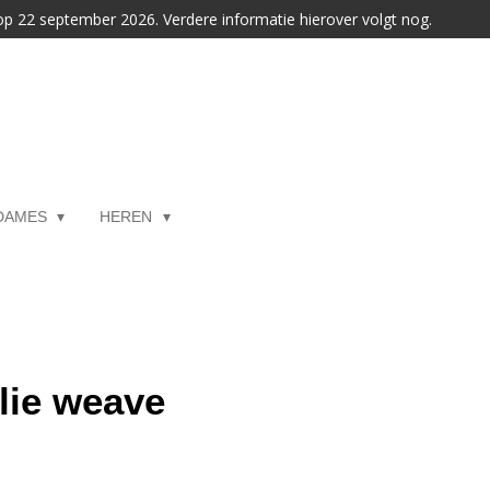
 op 22 september 2026. Verdere informatie hierover volgt nog.
DAMES
HEREN
lie weave