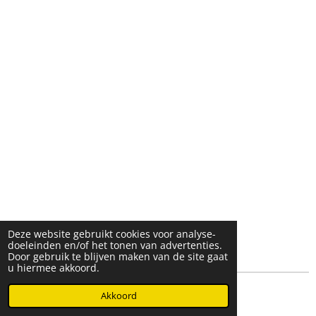
Deze website gebruikt cookies voor analyse-
doeleinden en/of het tonen van advertenties.
Door gebruik te blijven maken van de site gaat
u hiermee akkoord.
© 2025- 2026 Djöz mode
Akkoord