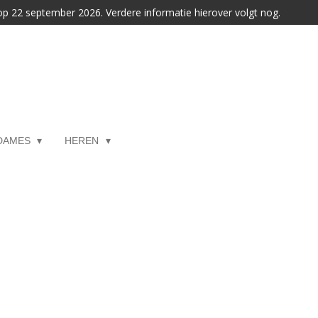
 op 22 september 2026. Verdere informatie hierover volgt nog.
DAMES
HEREN