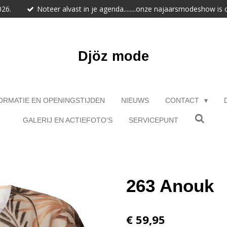
026.
Noteer alvast in je agenda........onze najaarsmodeshow is
Djöz mode
ORMATIE EN OPENINGSTIJDEN
NIEUWS
CONTACT
GALERIJ EN ACTIEFOTO'S
SERVICEPUNT
263 Anouk
€ 59,95