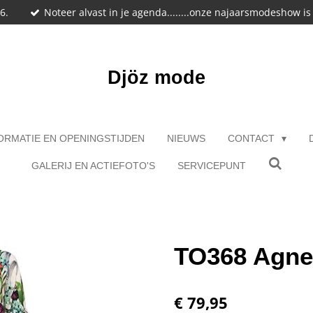
6.
Noteer alvast in je agenda........onze najaarsmodeshow i
Djöz mode
ORMATIE EN OPENINGSTIJDEN
NIEUWS
CONTACT
GALERIJ EN ACTIEFOTO'S
SERVICEPUNT
TO368 Agne
€ 79,95