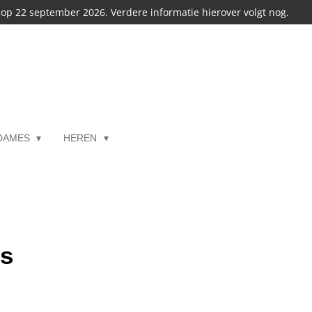
s op 22 september 2026. Verdere informatie hierover volgt nog.
DAMES
HEREN
s