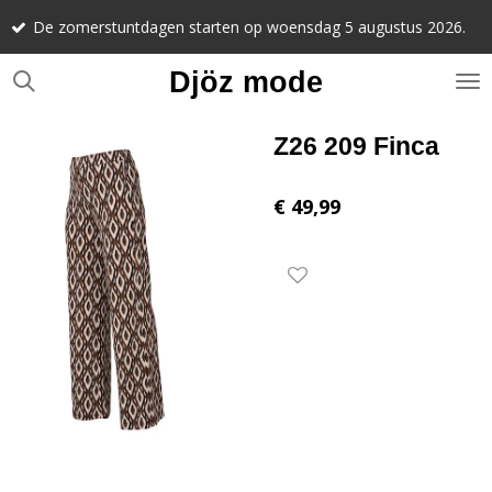
Notee
Ga
omerstuntdagen starten op woensdag 5 augustus 2026.
septe
direct
naar
Djöz mode
de
hoofdinhoud
Z26 209 Finca
€ 49,99