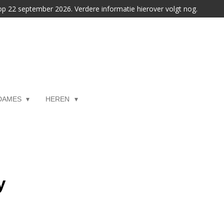
 op 22 september 2026. Verdere informatie hierover volgt nog.
DAMES
HEREN
y