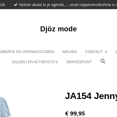
026.
Noteer alvast in je agenda........onze najaarsmodeshow is
Djöz mode
ORMATIE EN OPENINGSTIJDEN
NIEUWS
CONTACT
GALERIJ EN ACTIEFOTO'S
SERVICEPUNT
JA154 Jenn
€ 99,95