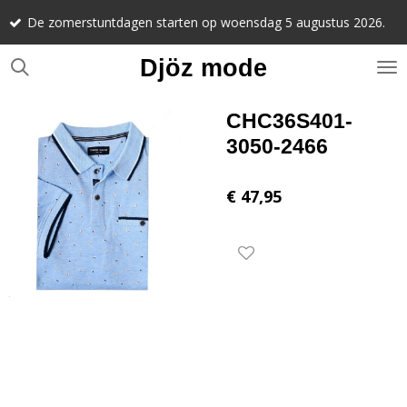
Noteer alv
Ga
stuntdagen starten op woensdag 5 augustus 2026.
september 
direct
naar
Djöz mode
de
hoofdinhoud
CHC36S401-
3050-2466
€ 47,95