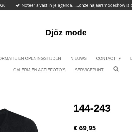
026.
Noteer alvast in je agenda........onze najaarsmodeshow is
Djöz mode
ORMATIE EN OPENINGSTIJDEN
NIEUWS
CONTACT
GALERIJ EN ACTIEFOTO'S
SERVICEPUNT
144-243
€ 69,95