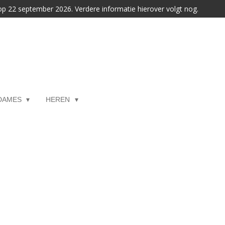
 op 22 september 2026. Verdere informatie hierover volgt nog.
DAMES
HEREN