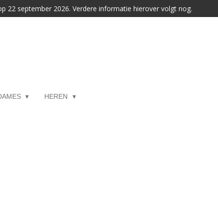
 op 22 september 2026. Verdere informatie hierover volgt nog.
DAMES
HEREN