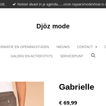
026.
Noteer alvast in je agenda........onze najaarsmodeshow is
Djöz mode
ORMATIE EN OPENINGSTIJDEN
NIEUWS
CONTACT
GALERIJ EN ACTIEFOTO'S
SERVICEPUNT
Gabrielle
€ 69,99