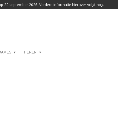
 op 22 september 2026. Verdere informatie hierover volgt nog.
DAMES
HEREN