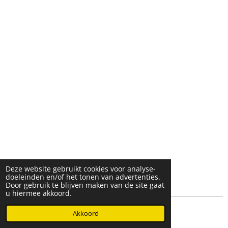
Deze website gebruikt cookies voor analyse-
doeleinden en/of het tonen van advertenties.
Door gebruik te blijven maken van de site gaat
u hiermee akkoord.
© 2025- 2026 Djöz mode
Akkoord