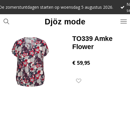
Noteer alv
Ga
stuntdagen starten op woensdag 5 augustus 2026.
september 
direct
naar
Djöz mode
de
hoofdinhoud
TO339 Amke
Flower
€ 59,95