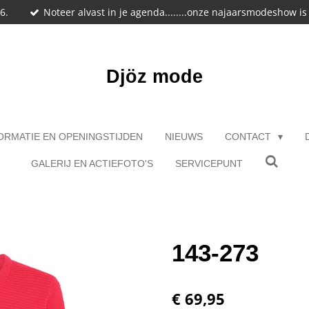
6.
Noteer alvast in je agenda........onze najaarsmodeshow i
Djöz mode
ORMATIE EN OPENINGSTIJDEN
NIEUWS
CONTACT
GALERIJ EN ACTIEFOTO'S
SERVICEPUNT
143-273
€ 69,95