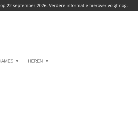
s op 22 september 2026. Verdere informatie hierover volgt nog.
DAMES
HEREN