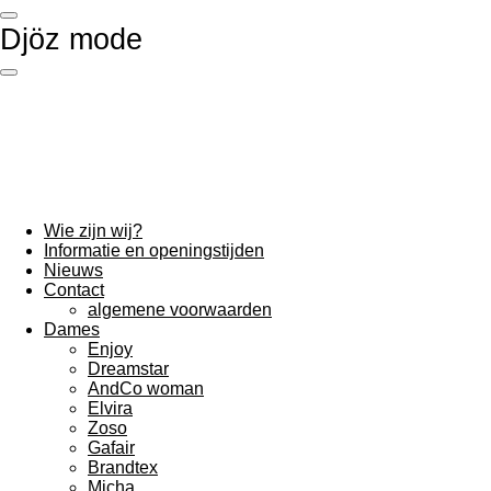
Ga
Djöz mode
direct
naar
de
hoofdinhoud
Wie zijn wij?
Informatie en openingstijden
Nieuws
Contact
algemene voorwaarden
Dames
Enjoy
Dreamstar
AndCo woman
Elvira
Zoso
Gafair
Brandtex
Micha