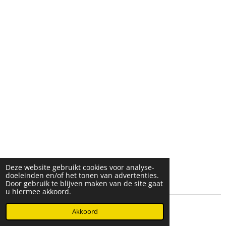
Deze website gebruikt cookies voor analyse-
doeleinden en/of het tonen van advertenties.
Door gebruik te blijven maken van de site gaat
u hiermee akkoord.
© 2025- 2026 Djöz mode
Akkoord