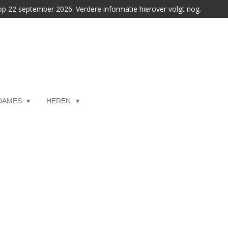
 op 22 september 2026. Verdere informatie hierover volgt nog.
DAMES
HEREN