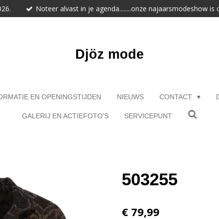
026.
Noteer alvast in je agenda........onze najaarsmodeshow is
Djöz mode
ORMATIE EN OPENINGSTIJDEN
NIEUWS
CONTACT
GALERIJ EN ACTIEFOTO'S
SERVICEPUNT
503255
€ 79,99