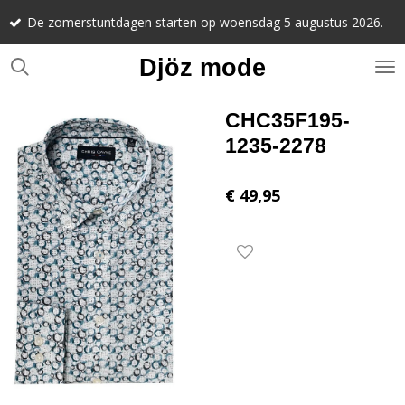
Noteer alv
Ga
stuntdagen starten op woensdag 5 augustus 2026.
september 
direct
naar
Djöz mode
de
hoofdinhoud
CHC35F195-
1235-2278
€ 49,95