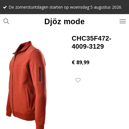
Noteer alv
Ga
stuntdagen starten op woensdag 5 augustus 2026.
september 
direct
naar
Djöz mode
de
hoofdinhoud
CHC35F472-
4009-3129
€ 89,99