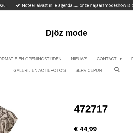
026.
Noteer alvast in je agenda........onze najaarsmodeshow is
Djöz mode
ORMATIE EN OPENINGSTIJDEN
NIEUWS
CONTACT
GALERIJ EN ACTIEFOTO'S
SERVICEPUNT
472717
€ 44,99