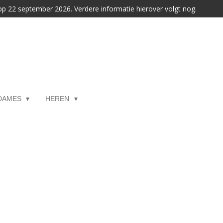
 op 22 september 2026. Verdere informatie hierover volgt nog.
DAMES
HEREN