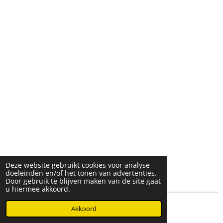
Deze website gebruikt cookies voor analyse-
doeleinden en/of het tonen van advertenties.
Door gebruik te blijven maken van de site gaat
u hiermee akkoord.
© 2025- 2026 Djöz mode
Akkoord