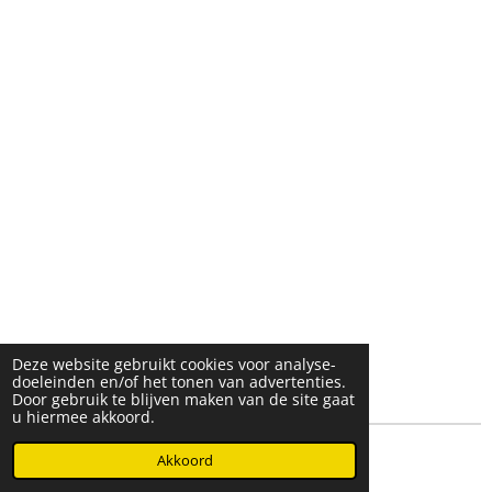
Deze website gebruikt cookies voor analyse-
doeleinden en/of het tonen van advertenties.
Door gebruik te blijven maken van de site gaat
u hiermee akkoord.
© 2025- 2026 Djöz mode
Akkoord