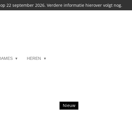
s op 22 september 2026. Verdere informatie hierover volgt nog.
DAMES
HEREN
Nieuw