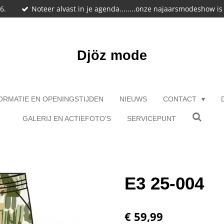
6.
Noteer alvast in je agenda........onze najaarsmodeshow i
Djöz mode
ORMATIE EN OPENINGSTIJDEN
NIEUWS
CONTACT
GALERIJ EN ACTIEFOTO'S
SERVICEPUNT
E3 25-004
€ 59,99