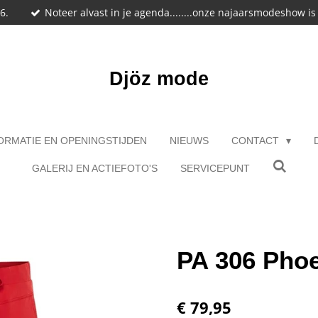
6.
Noteer alvast in je agenda........onze najaarsmodeshow i
Djöz mode
ORMATIE EN OPENINGSTIJDEN
NIEUWS
CONTACT
GALERIJ EN ACTIEFOTO'S
SERVICEPUNT
PA 306 Phoe
€ 79,95