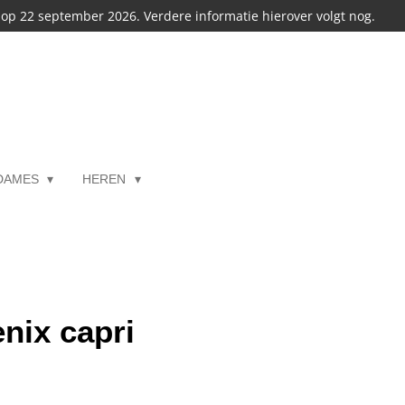
s op 22 september 2026. Verdere informatie hierover volgt nog.
DAMES
HEREN
nix capri