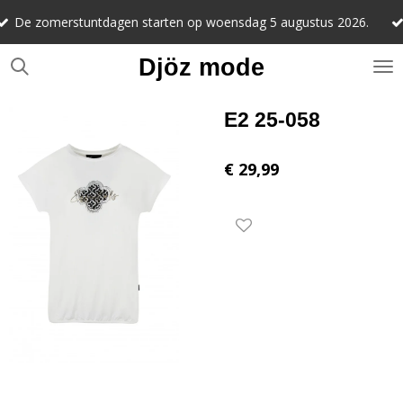
Noteer alv
Ga
stuntdagen starten op woensdag 5 augustus 2026.
september 
direct
naar
Djöz mode
de
hoofdinhoud
E2 25-058
€ 29,99