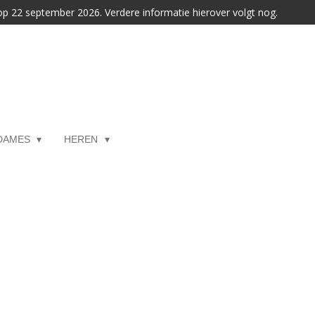
 op 22 september 2026. Verdere informatie hierover volgt nog.
DAMES
HEREN