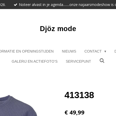
026.
Noteer alvast in je agenda........onze najaarsmodeshow is
Djöz mode
ORMATIE EN OPENINGSTIJDEN
NIEUWS
CONTACT
GALERIJ EN ACTIEFOTO'S
SERVICEPUNT
413138
€ 49,99