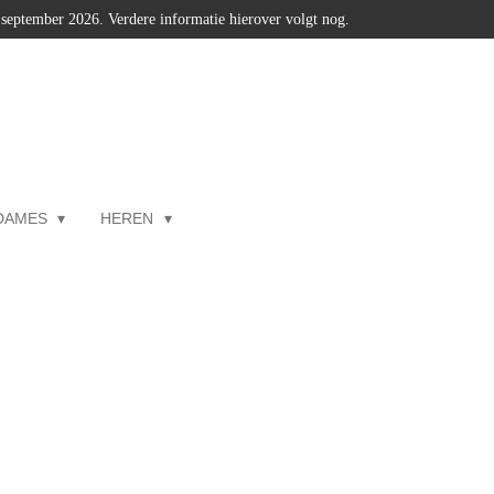
2 september 2026. Verdere informatie hierover volgt nog.
DAMES
HEREN