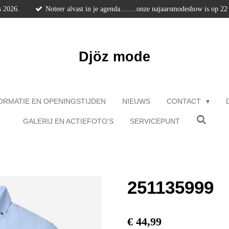
s 2026.
Noteer alvast in je agenda........onze najaarsmodeshow is op 2
Djöz mode
ORMATIE EN OPENINGSTIJDEN
NIEUWS
CONTACT
GALERIJ EN ACTIEFOTO'S
SERVICEPUNT
251135999
€ 44,99