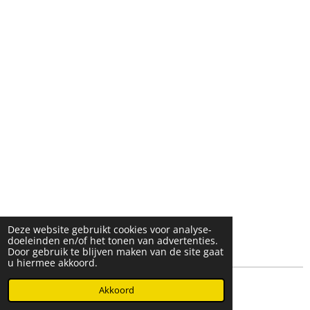
Deze website gebruikt cookies voor analyse-
doeleinden en/of het tonen van advertenties.
Door gebruik te blijven maken van de site gaat
u hiermee akkoord.
© 2025- 2026 Djöz mode
Akkoord