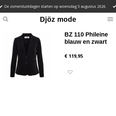
Noteer alv
Ga
stuntdagen starten op woensdag 5 augustus 2026.
september 
direct
naar
Djöz mode
de
hoofdinhoud
BZ 110 Phileine
blauw en zwart
€ 119,95