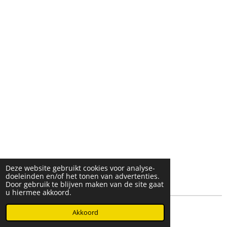
Deze website gebruikt cookies voor analyse-
doeleinden en/of het tonen van advertenties.
Door gebruik te blijven maken van de site gaat
u hiermee akkoord.
© 2025- 2026 Djöz mode
Akkoord