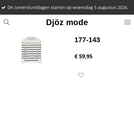
Notee
Ga
omerstuntdagen starten op woensdag 5 augustus 2026.
22 se
direct
naar
Djöz mode
de
hoofdinhoud
177-143
€ 59,95