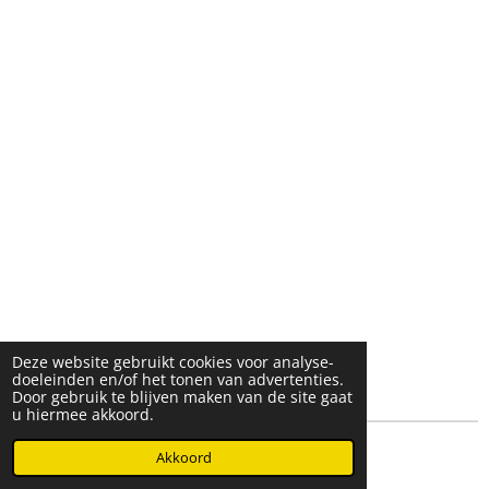
Deze website gebruikt cookies voor analyse-
doeleinden en/of het tonen van advertenties.
Door gebruik te blijven maken van de site gaat
u hiermee akkoord.
© 2025- 2026 Djöz mode
Akkoord