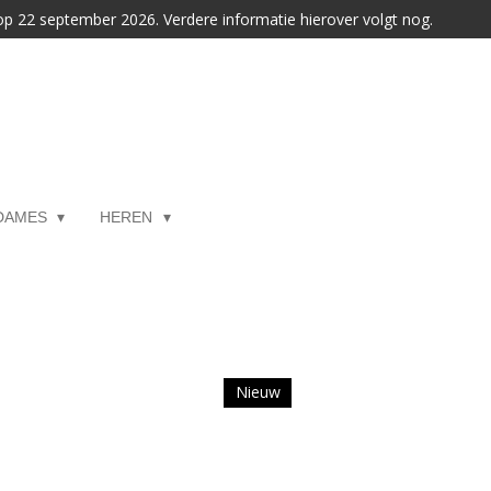
 op 22 september 2026. Verdere informatie hierover volgt nog.
DAMES
HEREN
Nieuw