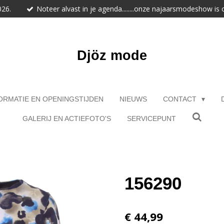
026.
Noteer alvast in je agenda........onze najaarsmodeshow is
Djöz mode
ORMATIE EN OPENINGSTIJDEN
NIEUWS
CONTACT
GALERIJ EN ACTIEFOTO'S
SERVICEPUNT
156290
€ 44,99