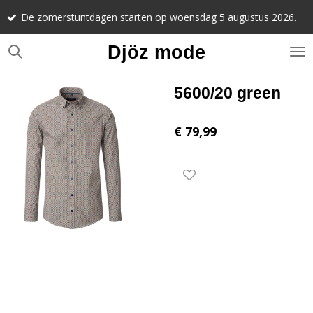
Noteer alv
Ga
stuntdagen starten op woensdag 5 augustus 2026.
september 
direct
naar
Djöz mode
de
hoofdinhoud
5600/20 green
€ 79,99