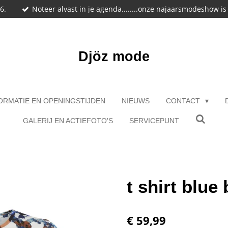
6.
Noteer alvast in je agenda........onze najaarsmodeshow i
Djöz mode
ORMATIE EN OPENINGSTIJDEN
NIEUWS
CONTACT
GALERIJ EN ACTIEFOTO'S
SERVICEPUNT
t shirt blue
€ 59,99