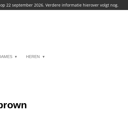
s op 22 september 2026. Verdere informatie hierover volgt nog.
DAMES
HEREN
 brown