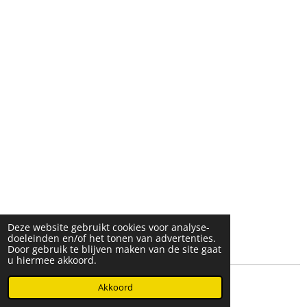
Deze website gebruikt cookies voor analyse-
doeleinden en/of het tonen van advertenties.
Door gebruik te blijven maken van de site gaat
u hiermee akkoord.
© 2025- 2026 Djöz mode
Akkoord