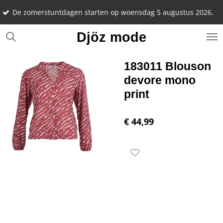
Notee
Ga
omerstuntdagen starten op woensdag 5 augustus 2026.
22 se
direct
naar
Djöz mode
de
hoofdinhoud
183011 Blouson
devore mono
print
€ 44,99