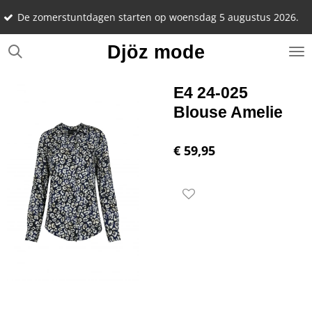
Noteer alv
Ga
stuntdagen starten op woensdag 5 augustus 2026.
22 septem
direct
naar
Djöz mode
de
hoofdinhoud
E4 24-025
Blouse Amelie
€ 59,95