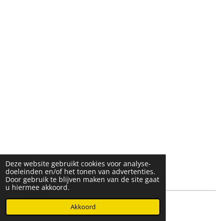
Deze website gebruikt cookies voor analyse-
doeleinden en/of het tonen van advertenties.
Door gebruik te blijven maken van de site gaat
u hiermee akkoord.
© 2025- 2026 Djöz mode
Akkoord