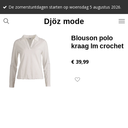
Noteer alv
Ga
stuntdagen starten op woensdag 5 augustus 2026.
september 
direct
naar
Djöz mode
de
hoofdinhoud
Blouson polo
kraag lm crochet
€ 39,99