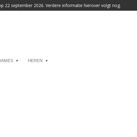
 op 22 september 2026. Verdere informatie hierover volgt nog.
DAMES
HEREN