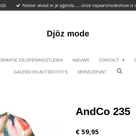
026.
Noteer alvast in je agenda........onze najaarsmodeshow is
Djöz mode
ORMATIE EN OPENINGSTIJDEN
NIEUWS
CONTACT
GALERIJ EN ACTIEFOTO'S
SERVICEPUNT
AndCo 235
€ 59,95