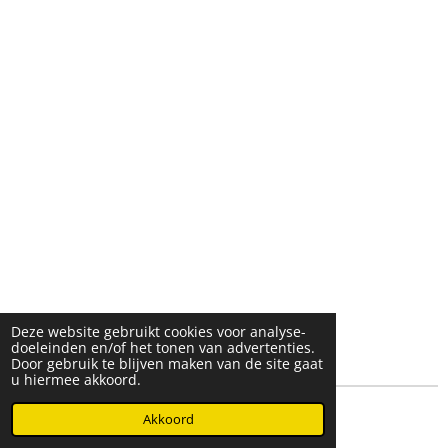
Deze website gebruikt cookies voor analyse-
doeleinden en/of het tonen van advertenties.
Door gebruik te blijven maken van de site gaat
u hiermee akkoord.
© 2025- 2026 Djöz mode
Akkoord