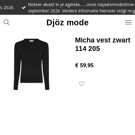
Noteer alvast in je agenda........onze najaarsmodeshow is op
Ga
6.
september 2026. Verdere informatie hierover volgt nog.
direct
naar
Djöz mode
de
hoofdinhoud
Micha vest zwart
114 205
€ 59,95