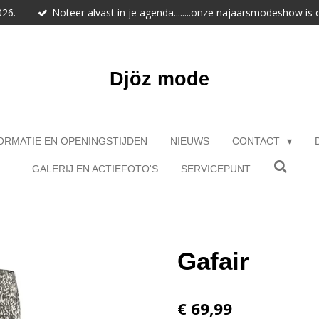
026.
Noteer alvast in je agenda........onze najaarsmodeshow is
Djöz mode
ORMATIE EN OPENINGSTIJDEN
NIEUWS
CONTACT
GALERIJ EN ACTIEFOTO'S
SERVICEPUNT
Gafair
€ 69,99