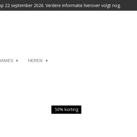
 op 22 september 2026. Verdere informatie hierover volgt nog.
DAMES
HEREN
50% korting