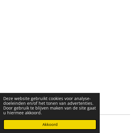
Deze website gebruikt cookies voor analyse-
doeleinden en/of het tonen van advertenties.
Door gebruik te blijven maken van de site gaat
u hiermee akkoord.
© 2025- 2026 Djöz mode
Akkoord