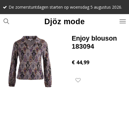
Noteer alv
Ga
stuntdagen starten op woensdag 5 augustus 2026.
september 
direct
naar
Djöz mode
de
hoofdinhoud
Enjoy blouson
183094
€ 44,99